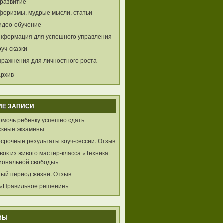
развитие
форизмы, мудрые мысли, статьи
идео-обучение
нформация для успешного управления
оуч-сказки
пражнения для личностного роста
архив
ИЕ ЗАПИСИ
помочь ребенку успешно сдать
скные экзамены
осрочные результаты коуч-сессии. Отзыв
ок из живого мастер-класса «Техника
иональной свободы»
ный период жизни. Отзыв
 «Правильное решение»
ВЫ