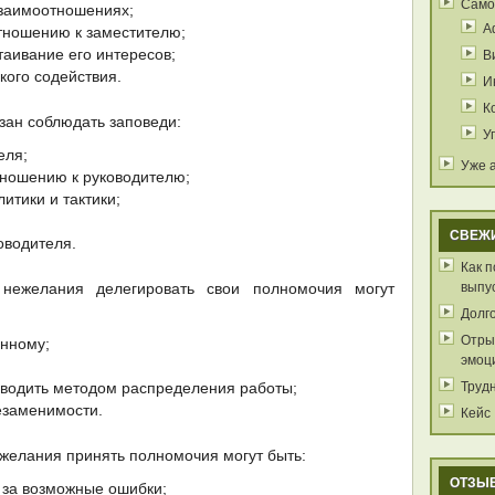
Само
взаимоотношениях;
А
тношению к заместителю;
В
таивание его интересов;
кого содействия.
И
К
зан соблюдать заповеди:
У
еля;
Уже 
тношению к руководителю;
итики и тактики;
СВЕЖ
оводителя.
Как 
выпу
 нежелания делегировать свои полномочия могут
Долг
Отрыв
енному;
эмоц
Труд
оводить методом распределения работы;
езаменимости.
Кейс
желания принять полномочия могут быть:
ОТЗЫ
 за возможные ошибки;