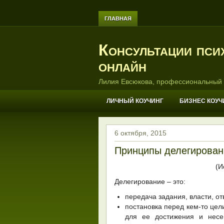
ГЛАВНАЯ
Консультации пси
онлайн
Лилия Евсюкова, профессиональный 
ЛИЧНЫЙ КОУЧИНГ
БИЗНЕС КОУЧ
6 октября, 2015
Принципы делегирован
(И
Делегирование – это:
передача задания, власти, от
постановка перед кем-то це
для ее достижения и несен