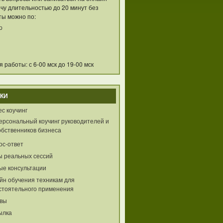
чу длительностью до 20 минут без
ты можно по:
p
 работы: с 6-00 мск до 19-00 мск
КИ
с коучинг
ерсональный коучинг руководителей и
обственников бизнеса
ос-ответ
ы реальных сессий
ые консультации
йн обучения техникам для
стоятельного применения
вы
ылка