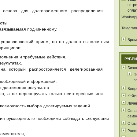
встре
опла
 основа для долговременного распределения
WhatsAp
оты;
Telegram
навязываемая подчиненному.
Время
управленческий прием, но он должен выполняться
принципов:
полнения и требуемые действия.
РУБРИ
езультатах.
Бизне
 на который распространяется делегированная
П
с
 необходимой информацией.
ы достижения результата.
Вопр
но, а не перепоручать только неинтересные или
Кейс
Личн
возможность выбора делегируемых заданий.
Онла
само
ния руководителю необходимо соблюдать следующие
Отзы
Расс
аместителя;