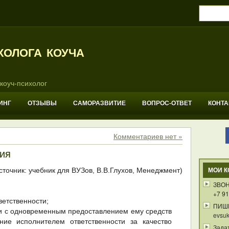
холога коуча
коуч-психолог
ИНГ
ОТЗЫВЫ
САМОРАЗВИТИЕ
ВОПРОС-ОТВЕТ
КОНТ
Комментариев нет »
ия
сточник: учебник для ВУЗов, В.В.Глухов, Менеджмент)
МОИ К
ЗВОН
+7 91
ветственности;
ПИШ
ли с одновременным предоставлением ему средств
evsuk
ие исполнителем ответственности за качество
Зада