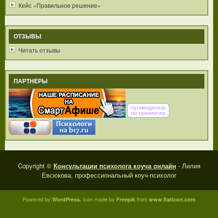
Кейс «Правильное решение»
ОТЗЫВЫ
Читать отзывы
ПАРТНЕРЫ
Copyright ©
Консультации психолога коуча онлайн
- Лилия
Евсюкова, профессиональный коуч-психолог
Powered by
Icon made by
from
WordPress.
Freepik
www.flaticon.com