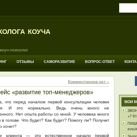
холога коуча
коуч-психолог
ИНГ
ОТЗЫВЫ
САМОРАЗВИТИЕ
ВОПРОС-ОТВЕТ
КОНТ
Комментариев нет »
кейс «развитие топ-менеджеров»
а, что перед началом первой консультации человек
МОИ К
тся. И это нормально. Ведь очень много не
ЗВОН
нного. Нет опыта работы со мной. У человека много
+7 91
 в голове. Что будет? Как будет? Помогу ли? Получит
ПИШ
то хочет?
evsuk
ие клиента — это естественное начало первой
Зада