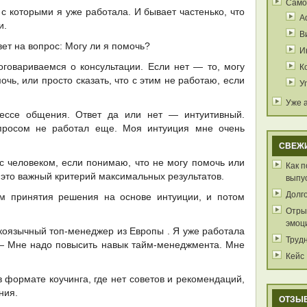
Само
 которыми я уже работала. И бывает частенько, что
А
и.
В
ет на вопрос: Могу ли я помочь?
И
К
говариваемся о консультации. Если нет — то, могу
чь, или просто сказать, что с этим не работаю, если
У
Уже 
цессе общения. Ответ да или нет — интуитивный.
апросом не работал еще. Моя интуиция мне очень
СВЕЖ
с человеком, если понимаю, что не могу помочь или
Как 
это важный критерий максимальных результатов.
выпу
Долг
м принятия решения на основе интуиции, и потом
Отрыв
эмоц
коязычный топ-менеджер из Европы . Я уже работала
Труд
 — Мне надо повысить навык тайм-менеджмента. Мне
Кейс
 формате коучинга, где нет советов и рекомендаций,
ния.
ОТЗЫ