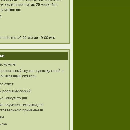
чу длительностью до 20 минут без
ты можно по:
p
 работы: с 6-00 мск до 19-00 мск
КИ
с коучинг
ерсональный коучинг руководителей и
обственников бизнеса
ос-ответ
ы реальных сессий
ые консультации
йн обучения техникам для
стоятельного применения
вы
ылка