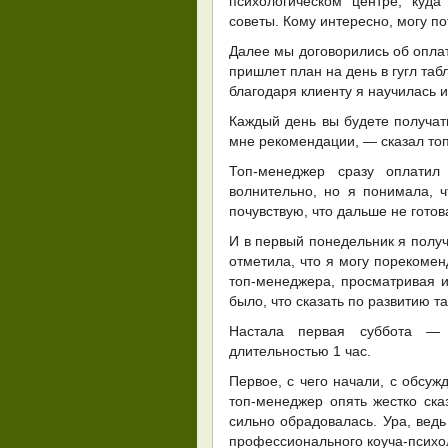
психологическом центре, куда
советы. Кому интересно, могу по
Далее мы договорились об оплате
пришлет план на день в гугл таб
благодаря клиенту я научилась и
Каждый день вы будете получат
мне рекомендации, — сказал то
Топ-менеджер сразу оплати
волнительно, но я понимала, 
почувствую, что дальше не готов
И в первый понедельник я полу
отметила, что я могу порекомен
топ-менеджера, просматривая и
было, что сказать по развитию 
Настала первая суббота — 
длительностью 1 час.
Первое, с чего начали, с обсуж
топ-менеджер опять жестко ск
сильно обрадовалась. Ура, вед
профессионального коуча-психо