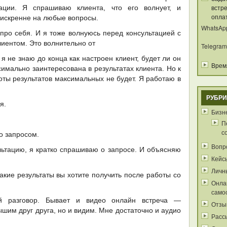
встре
тации. Я спрашиваю клиента, что его волнует, и
опла
 искренне на любые вопросы.
WhatsAp
про себя. И я тоже волнуюсь перед консультацией с
иентом. Это волнительно от
Telegram
о я не знаю до конца как настроен клиент, будет ли он
Время
симально заинтересована в результатах клиента. Но к
ты результатов максимальных не будет. Я работаю в
РУБРИ
я.
Бизне
П
с
го запросом.
Вопр
льтацию, я кратко спрашиваю о запросе. И объясняю
Кейс
Личн
кие результаты вы хотите получить после работы со
Онла
само
й разговор. Бывает и видео онлайн встреча —
Отзы
ышим друг друга, но и видим. Мне достаточно и аудио
Расс