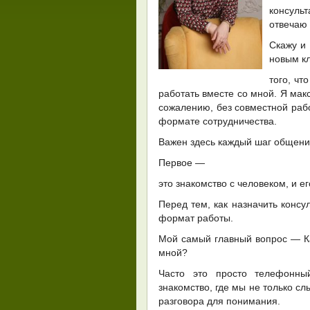
консуль
отвечаю
Скажу и 
новым кл
того, чт
работать вместе со мной. Я мак
сожалению, без совместной рабо
формате сотрудничества.
Важен здесь каждый шаг общени
Первое —
это знакомство с человеком, и е
Перед тем, как назначить консу
формат работы.
Мой самый главный вопрос — Ка
мной?
Часто это просто телефонны
знакомство, где мы не только сл
разговора для понимания.