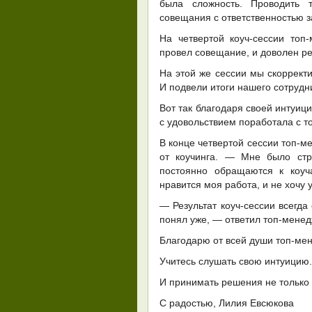
была сложность. Проводить 
совещания с ответственностью з
На четвертой коуч-сессии топ
провел совещание, и доволен ре
На этой же сессии мы скоррект
И подвели итоги нашего сотрудн
Вот так благодаря своей интуици
с удовольствием поработала с 
В конце четвертой сессии топ-м
от коучинга. — Мне было стра
постоянно обращаются к коу
нравится моя работа, и не хочу 
— Результат коуч-сессии всегда
понял уже, — ответил топ-менед
Благодарю от всей души топ-мен
Учитесь слушать свою интуицию.
И принимать решения не только 
С радостью, Лилия Евсюкова