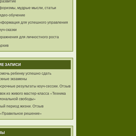
развитие
форизмы, мудрые мысли, статьи
идео-обучение
нформация для успешного управления
оуч-сказки
пражнения для личностного роста
архив
ИЕ ЗАПИСИ
помочь ребенку успешно сдать
скные экзамены
осрочные результаты коуч-сессии. Отзыв
ок из живого мастер-класса «Техника
иональной свободы»
ный период жизни. Отзыв
 «Правильное решение»
ВЫ