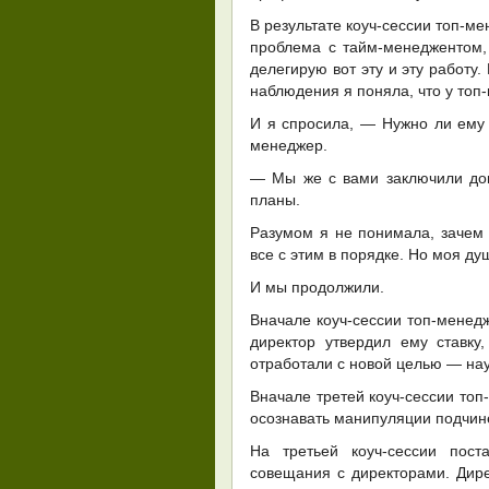
В результате коуч-сессии топ-ме
проблема с тайм-менеджентом, 
делегирую вот эту и эту работу.
наблюдения я поняла, что у топ
И я спросила, — Нужно ли ему 
менеджер.
— Мы же с вами заключили дог
планы.
Разумом я не понимала, зачем 
все с этим в порядке. Но моя ду
И мы продолжили.
Вначале коуч-сессии топ-менед
директор утвердил ему ставку
отработали с новой целью — на
Вначале третей коуч-сессии топ
осознавать манипуляции подчине
На третьей коуч-сессии пост
совещания с директорами. Дире