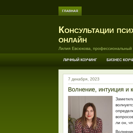
ГЛАВНАЯ
Консультации пси
онлайн
Лилия Евсюкова, профессиональный 
ЛИЧНЫЙ КОУЧИНГ
БИЗНЕС КОУЧ
7 декабря, 2023
Волнение, интуиция и 
Заметил
волнуе
определе
вопросов
ли он, ч
Волнен