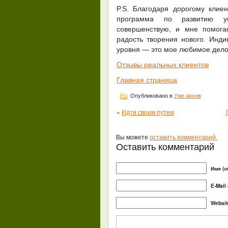
P.S. Благодаря дорогому клие
программа по развитию уп
совершенствую, и мне помога
радость творения нового. Инди
уровня — это мое любимое дело
Отзывы реальных клиентов
Главная страница
Опубликовано в
Уже архив
«
Идти своим путем
Вы можете
оставить комментарий.
Оставить комментарий
Имя (о
E-Mail
Websit