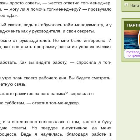
жны просто советы, — жестко ответил топ-менеджер.
Чита
я, — могу ли я помочь топ-менеджеру? — прозвучало
ное «Да».
ый сказал, ведь ты обучалась тайм-менеджменту, и у
ПАРТ
еджмента как у руководителя, и свои секреты.
 было от руководителей. Но мне было интересно. И
, как составить программу развития управленческих
ботать. Как вы видите работу, — спросила я топ-
 утро план своего рабочего дня. Вы будете смотреть.
ратную связь.
агаете развитие вашего навыка?- спросила я.
по субботам, — ответил топ-менеджер.
 и я естественно волновалась о том, как же я буду
даю советы. Но твердое интуитивное да меня
роцессе. Ведь я научилась, благодаря работе в