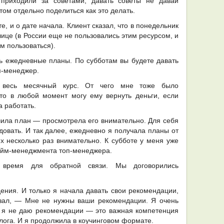
 приходили за советами, давать советы не давай
том отдельно поделиться как это делать.
, и о дате начала. Клиент сказал, что в понедельник
лице (в России еще не пользовались этим ресурсом, и
м пользоваться).
ь ежедневные планы. По субботам вы будете давать
п-менеджер.
л весь месячный курс. От чего мне тоже было
что в любой момент могу ему вернуть деньги, если
а работать.
чила план — просмотрела его внимательно. Для себя
довать. И так далее, ежедневно я получала планы от
х несколько раз внимательно. К субботе у меня уже
тайм-менеджмента топ-менеджера.
время для обратной связи. Мы договорились
дения. И только я начала давать свои рекомендации,
азал, — Мне не нужны ваши рекомендации. Я очень
ь я не даю рекомендации — это важная компетенция
лога. И я продолжила в коучинговом формате.