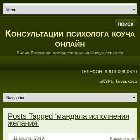
Консультации психолога коуча
онлайн
Лилия Евсюкова, профессиональный коуч-психолог
ТЕЛЕФОН: 8-913-009-0670
SKYPE: l.evsukova
Posts Tagged ‘мандала исполнения
желания’
Комментарие
11 марта, 2019