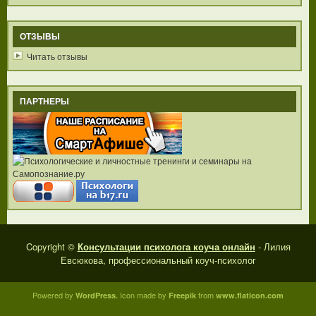
ОТЗЫВЫ
Читать отзывы
ПАРТНЕРЫ
Copyright ©
Консультации психолога коуча онлайн
- Лилия
Евсюкова, профессиональный коуч-психолог
Powered by
Icon made by
from
WordPress.
Freepik
www.flaticon.com