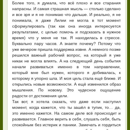
Более того, я думала, что всё плохо и все старания
напрасны. И самая страшная мысль — столько сделано
и все зря и я не понимаю что дальше. И реально, я не
понимала, я даже Лилии не могла в тот момент
сформулировать (так как она иногда интересуется
результатами, с целью помочь и подсказать в нужное
время) что у меня не так. Я находилась в стрессе.
Буквально пару часов. А знаете почему? Потому что
уже вечером пришла поддержка извне. А немного позже
решился важный рабочий вопрос, на который я уже
никак не могла влиять. А на следующий день события
начали развиваться именно в том направлении,
который мне был нужен, которого я добивалась, к
которому я упорно шла. И моя цель стала ещё ближе. И
открылись новые возможности. А ещё изменился образ
мышления. По новому. Это чудесное ощущение
радости от достижения цели.
Так вот, я хотела сказать, что даже если наступил
момент, когда кажется, что ты зашёл в тупик, то… да,
это именно кажется. На самом деле всё происходит и
развивается. Главное верить в себя, слушать себя, быть
спокойным без истерик и паники. Замечать и гордиться