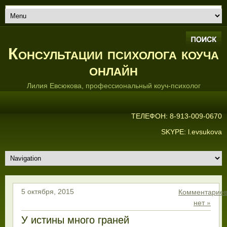
Консультации психолога коуча
онлайн
Лилия Евсюкова, профессиональный коуч-психолог
ТЕЛЕФОН: 8-913-009-0670
SKYPE: l.evsukova
Комментарие
5 октября, 2015
нет »
У истины много граней