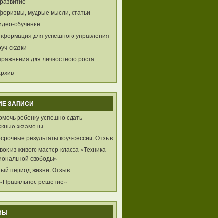
развитие
форизмы, мудрые мысли, статьи
идео-обучение
нформация для успешного управления
оуч-сказки
пражнения для личностного роста
архив
ИЕ ЗАПИСИ
помочь ребенку успешно сдать
скные экзамены
осрочные результаты коуч-сессии. Отзыв
ок из живого мастер-класса «Техника
иональной свободы»
ный период жизни. Отзыв
 «Правильное решение»
ВЫ