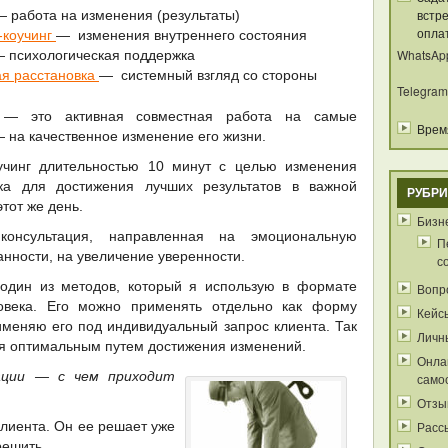
встре
— работа на изменения (результаты)
опла
-коучинг
— изменения внутреннего состояния
WhatsAp
 психологическая поддержка
ая расстановка
— системный взгляд со стороны
Telegram
 — это активная совместная работа на самые
Время
 на качественное изменение его жизни.
учинг длительностью 10 минут с целью изменения
ека для достижения лучших результатов в важной
РУБРИ
этот же день.
Бизне
консультация, направленная на эмоциональную
П
анности, на увеличение уверенности.
с
один из методов, который я использую в формате
Вопр
овека. Его можно применять отдельно как форму
Кейс
именяю его под индивидуальный запрос клиента. Так
Личн
тся оптимальным путем достижения изменений.
Онла
ации — с чем приходит
само
Отзы
клиента. Он ее решает уже
Расс
решить.