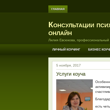
ГЛАВНАЯ
Консультации пси
онлайн
Лилия Евсюкова, профессиональный 
ЛИЧНЫЙ КОУЧИНГ
БИЗНЕС КОУЧ
5 ноября, 2017
Услуги коуча
Особенно
активиз
счастлив
Благода
есть чет