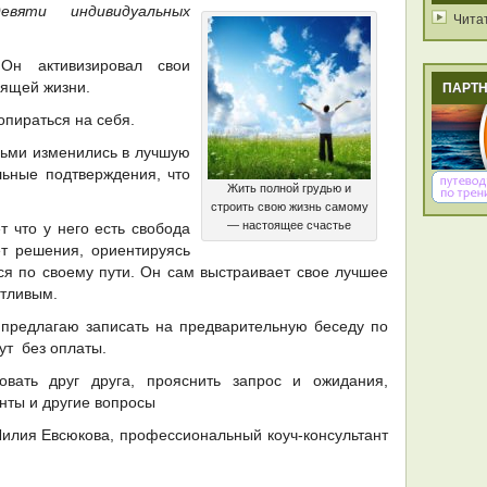
вяти индивидуальных
Чита
н активизировал свои
ящей жизни.
ПАРТ
опираться на себя.
ьми изменились в лучшую
льные подтверждения, что
Жить полной грудью и
строить свою жизнь самому
— настоящее счастье
т что у него есть свобода
т решения, ориентируясь
ся по своему пути. Он сам выстраивает свое лучшее
стливым.
 предлагаю записать на предварительную беседу по
ут без оплаты.
вовать друг друга, прояснить запрос и ожидания,
нты и другие вопросы
я Евсюкова, профессиональный коуч-консультант