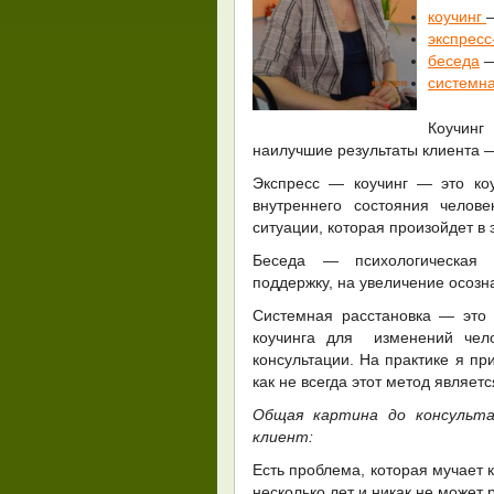
коучинг
экспресс
беседа
—
системн
Коучинг
наилучшие результаты клиента —
Экспресс — коучинг — это ко
внутреннего состояния челов
ситуации, которая произойдет в 
Беседа — психологическая 
поддержку, на увеличение осозн
Системная расстановка — это 
коучинга для изменений чел
консультации. На практике я пр
как не всегда этот метод являе
Общая картина до консульт
клиент:
Есть проблема, которая мучает 
несколько лет и никак не может 