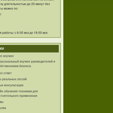
чу длительностью до 20 минут без
ты можно по:
p
 работы: с 6-00 мск до 19-00 мск
КИ
с коучинг
ерсональный коучинг руководителей и
обственников бизнеса
ос-ответ
ы реальных сессий
ые консультации
йн обучения техникам для
стоятельного применения
вы
ылка