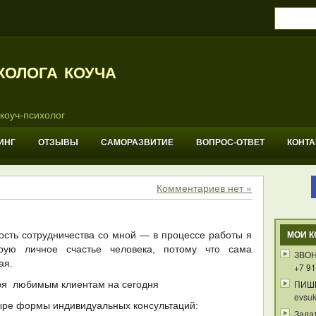
холога коуча
коуч-психолог
ИНГ
ОТЗЫВЫ
САМОРАЗВИТИЕ
ВОПРОС-ОТВЕТ
КОНТ
Комментариев нет »
сть сотрудничества со мной — в процессе работы я
МОИ К
ирую личное счастье человека, потому что сама
ЗВОН
ая.
+7 91
ПИШ
ря любимым клиентам на сегодня
evsuk
ыре формы индивидуальных консультаций:
Зада