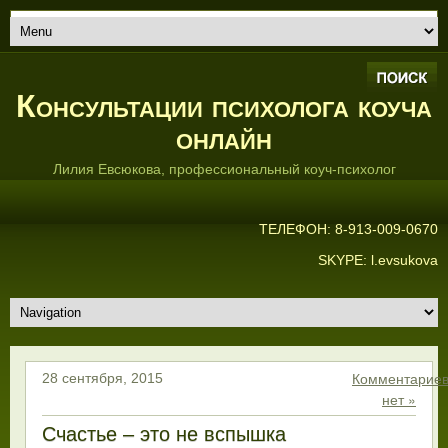
Консультации психолога коуча
онлайн
Лилия Евсюкова, профессиональный коуч-психолог
ТЕЛЕФОН: 8-913-009-0670
SKYPE: l.evsukova
Комментарие
28 сентября, 2015
нет »
Счастье – это не вспышка