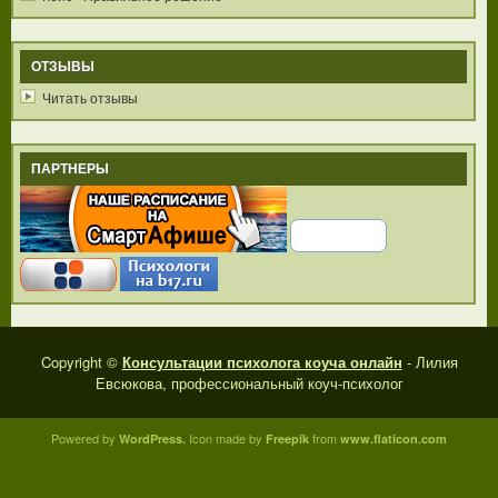
ОТЗЫВЫ
Читать отзывы
ПАРТНЕРЫ
Copyright ©
Консультации психолога коуча онлайн
- Лилия
Евсюкова, профессиональный коуч-психолог
Powered by
Icon made by
from
WordPress.
Freepik
www.flaticon.com