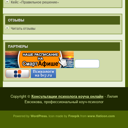
Кейс «Правильное решение»
ОТЗЫВЫ
Читать отзывы
ПАРТНЕРЫ
Copyright ©
Консультации психолога коуча онлайн
- Лилия
Евсюкова, профессиональный коуч-психолог
Powered by
Icon made by
from
WordPress.
Freepik
www.flaticon.com