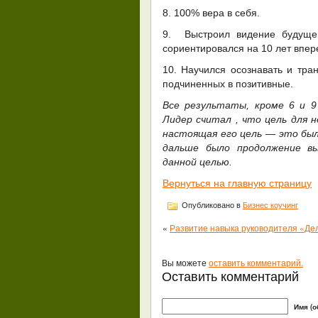
8. 100% вера в себя.
9. Выстроил видение будуще
сориентировался на 10 лет впер
10. Научился осознавать и тра
подчиненных в позитивные.
Все результаты, кроме 6 и 9
Лидер считал , что цель для н
настоящая его цель — это был
дальше было продолжение в
данной целью.
Вернуться на главную страницу
Опубликовано в
Бизнес коучинг
«
Развитие навыка руководителя «Де
Вы можете
оставить комментарий.
Оставить комментарий
Имя (о