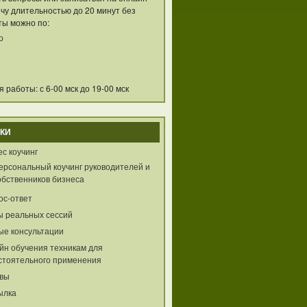
чу длительностью до 20 минут без
ты можно по:
p
 работы: с 6-00 мск до 19-00 мск
КИ
с коучинг
ерсональный коучинг руководителей и
обственников бизнеса
ос-ответ
ы реальных сессий
ые консультации
йн обучения техникам для
стоятельного применения
вы
ылка