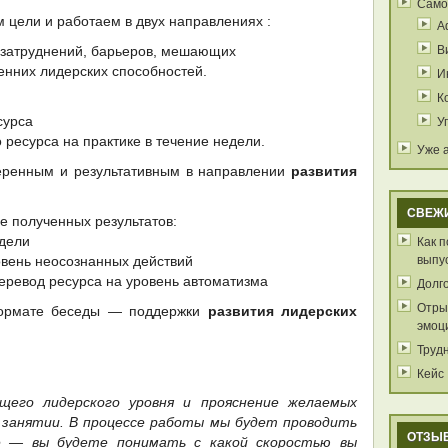
Само
м цели и работаем в двух направлениях :
А
В
, затруднений, барьеров, мешающих
енних лидерских способностей.
И
К
У
сурса
 ресурса на практике в течение недели.
Уже 
еренным и результативным в направлении
развития
СВЕЖ
е полученных результатов:
Как 
едели
выпу
овень неосознанных действий
перевод ресурса на уровень автоматизма
Долг
Отрыв
формате беседы — поддержки
развития лидерских
эмоц
Труд
Кейс
щего лидерского уровня и прояснение желаемых
 занятии. В процессе работы мы будет проводить
ОТЗЫ
е — вы будете понимать с какой скоростью вы