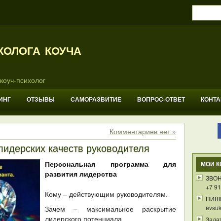
холога коуча
коуч-психолог
ИНГ
ОТЗЫВЫ
САМОРАЗВИТИЕ
ВОПРОС-ОТВЕТ
КОНТ
Комментариев нет »
лидерских качеств руководителя
Персональная программа для
МОИ К
развития лидерства
ЗВОН
+7 91
Кому – действующим руководителям.
ПИШ
evsuk
Зачем – максимальное раскрытие
лидерского потенциала.
Зада