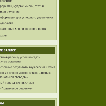
развитие
форизмы, мудрые мысли, статьи
идео-обучение
нформация для успешного управления
оуч-сказки
пражнения для личностного роста
архив
ИЕ ЗАПИСИ
помочь ребенку успешно сдать
скные экзамены
осрочные результаты коуч-сессии. Отзыв
ок из живого мастер-класса «Техника
иональной свободы»
ный период жизни. Отзыв
 «Правильное решение»
ВЫ