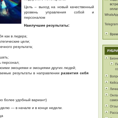
встре
Цель – выход на новый качественный
опла
уровень управления собой и
WhatsAp
персоналом
Telegram
Наилучшие результаты:
Время
я как в лидера;
атегические цели;
ечного результата;
РУБРИ
шать;
Бизне
ь персонал;
П
своими эмоциями и эмоциями других людей;
с
лаемые результаты в направлении
развития себя
Вопр
Кейс
Личн
Онла
само
но более удобный вариант)
Отзы
еделю — в начале и в конце недели.
Расс
ца