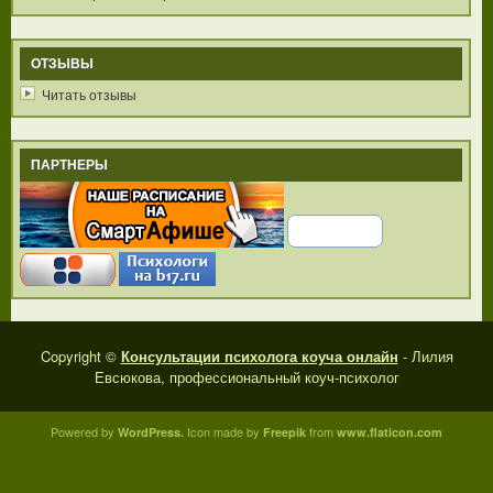
ОТЗЫВЫ
Читать отзывы
ПАРТНЕРЫ
Copyright ©
Консультации психолога коуча онлайн
- Лилия
Евсюкова, профессиональный коуч-психолог
Powered by
Icon made by
from
WordPress.
Freepik
www.flaticon.com