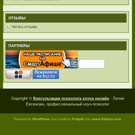
ОТЗЫВЫ
Читать отзывы
ПАРТНЕРЫ
Copyright ©
Консультации психолога коуча онлайн
- Лилия
Евсюкова, профессиональный коуч-психолог
Powered by
Icon made by
from
WordPress.
Freepik
www.flaticon.com