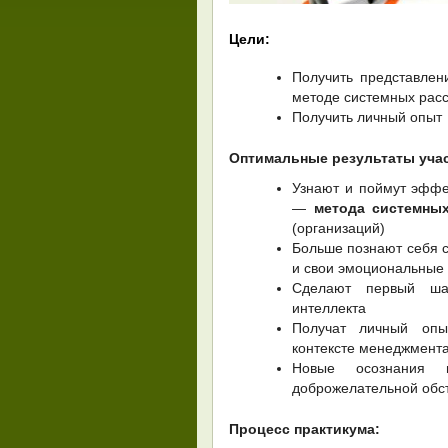
Цели:
Получить представле
методе системных расс
Получить личный опы
Оптимальные результаты уча
Узнают и поймут эфф
—
метода системных
(организаций)
Больше познают себя с
и свои эмоциональные
Сделают первый шаг
интеллекта
Получат личный опы
контексте менеджмент
Новые осознания 
доброжелательной обс
Процесс практикума: