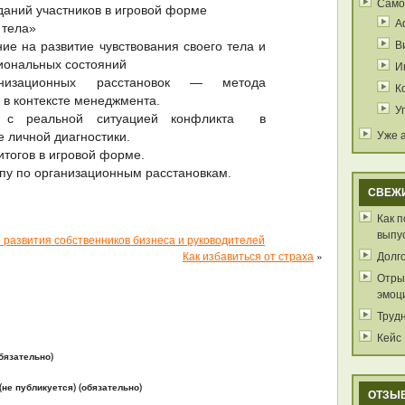
Само
даний участников в игровой форме
А
 тела»
В
ие на развитие чувствования своего тела и
иональных состояний
И
анизационных расстановок — метода
К
 в контексте менеджмента.
У
а с реальной ситуацией конфликта в
Уже 
е личной диагностики.
тогов в игровой форме.
ппу по организационным расстановкам.
СВЕЖ
Как 
выпу
 развития собственников бизнеса и руководителей
Как избавиться от страха
»
Долг
Отрыв
эмоц
Труд
Кейс
бязательно)
 (не публикуется) (обязательно)
ОТЗЫ