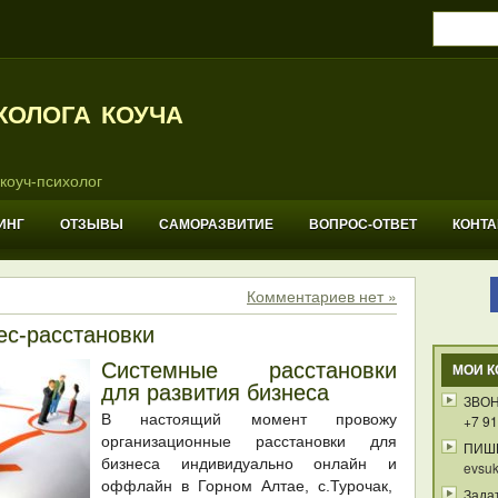
холога коуча
коуч-психолог
ИНГ
ОТЗЫВЫ
САМОРАЗВИТИЕ
ВОПРОС-ОТВЕТ
КОНТ
Комментариев нет »
ес-расстановки
Системные расстановки
МОИ К
для развития бизнеса
ЗВОН
В настоящий момент провожу
+7 91
организационные расстановки для
ПИШ
бизнеса индивидуально онлайн и
evsuk
оффлайн в Горном Алтае, с.Турочак,
Зада