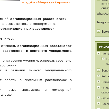
усадьба «Медвежья берлога»
встре
опла
WhatsAp
ние об
организационных расстановках
—
Telegram
тановок в контексте менеджмента.
т
организационных расстановок
Время
стников:
ективность
организационных расстановок
РУБРИ
 расстановок в контексте менеджмента
Бизне
П
 точки зрения умения чувствовать свое тело
с
 состояния
 в развитии личного эмоционального
Вопр
Кейс
т работы в системных расстановках в
Личн
а
Онла
и новые знакомства в комфортной
само
тановке
Отзы
Расс