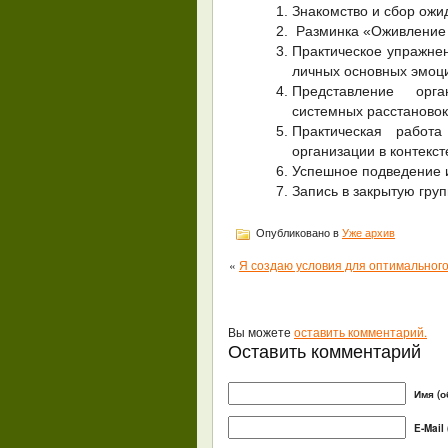
Знакомство и сбор ожи
Разминка «Оживление
Практическое упражнен
личных основных эмоц
Представление орг
системных расстановок
Практическая работ
организации в контекст
Успешное подведение и
Запись в закрытую гру
Опубликовано в
Уже архив
«
Я создаю условия для оптимального
Вы можете
оставить комментарий.
Оставить комментарий
Имя (о
E-Mail