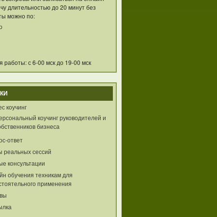
чу длительностью до 20 минут без
ты можно по:
p
 работы: с 6-00 мск до 19-00 мск
КИ
с коучинг
ерсональный коучинг руководителей и
обственников бизнеса
ос-ответ
ы реальных сессий
ые консультации
йн обучения техникам для
стоятельного применения
вы
ылка