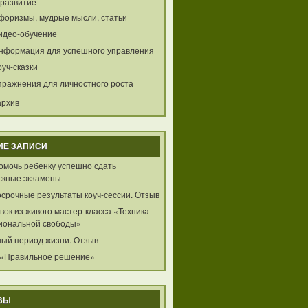
развитие
форизмы, мудрые мысли, статьи
идео-обучение
нформация для успешного управления
оуч-сказки
пражнения для личностного роста
архив
ИЕ ЗАПИСИ
помочь ребенку успешно сдать
скные экзамены
осрочные результаты коуч-сессии. Отзыв
ок из живого мастер-класса «Техника
иональной свободы»
ный период жизни. Отзыв
 «Правильное решение»
ВЫ