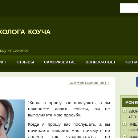
холога коуча
коуч-психолог
ИНГ
ОТЗЫВЫ
САМОРАЗВИТИЕ
ВОПРОС-ОТВЕТ
КОНТ
Комментариев нет »
“Когда я прошу вас послушать, а вы
МОИ К
начинаете давать советы, вы не
ЗВОН
выполняете мою просьбу.
+7 91
ПИШ
Когда я прошу вас послушать, а вы
evsuk
начинаете говорить мне, почему я не
должен так чувствовать,вы не
Зада