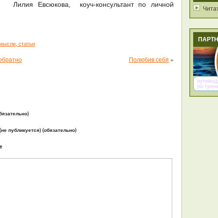
, Лилия Евсюкова, коуч-консультант по личной
Чита
ПАРТ
мысли, статьи
 обратно
Полюбив себя
»
бязательно)
 (не публикуется) (обязательно)
e