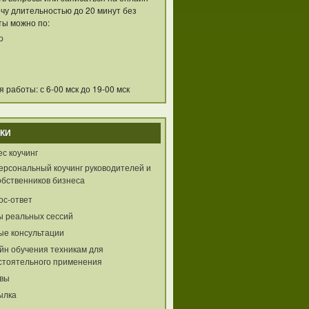
чу длительностью до 20 минут без
ты можно по:
p
 работы: с 6-00 мск до 19-00 мск
КИ
с коучинг
ерсональный коучинг руководителей и
обственников бизнеса
ос-ответ
ы реальных сессий
ые консультации
йн обучения техникам для
стоятельного применения
вы
ылка