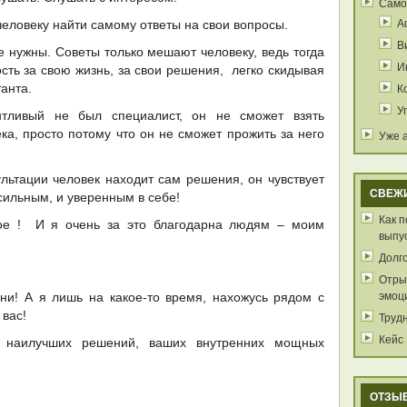
Само
А
человеку найти самому ответы на свои вопросы.
В
е нужны. Советы только мешают человеку, ведь тогда
И
ость за свою жизнь, за свои решения, легко скидывая
К
танта.
У
нтливый не был специалист, он не сможет взять
ека, просто потому что он не сможет прожить за него
Уже 
ультации человек находит сам решения, он чувствует
СВЕЖ
 сильным, и уверенным в себе!
Как 
ое ! И я очень за это благодарна людям – моим
выпу
Долг
Отрыв
эмоц
ни! А я лишь на какое-то время, нахожусь рядом с
вас!
Труд
Кейс
 наилучших решений, ваших внутренних мощных
ОТЗЫ