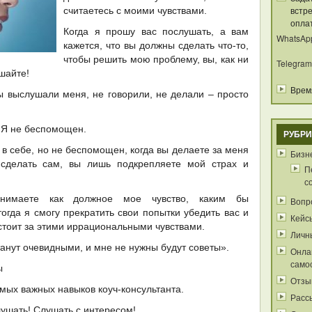
встре
считаетесь с моими чувствами.
опла
Когда я прошу вас послушать, а вам
WhatsAp
кажется, что вы должны сделать что-то,
чтобы решить мою проблему, вы, как ни
Telegram
шайте!
Время
ы выслушали меня, не говорили, не делали – просто
. Я не беспомощен.
РУБРИ
 в себе, но не беспомощен, когда вы делаете за меня
Бизне
 сделать сам, вы лишь подкрепляете мой страх и
П
с
нимаете как должное мое чувство, каким бы
Вопр
гда я смогу прекратить свои попытки убедить вас и
Кейс
 стоит за этими иррациональными чувствами.
Личн
танут очевидными, и мне не нужны будут советы».
Онла
само
ы
Отзы
амых важных навыков коуч-консультанта.
Расс
ушать! Слушать с интересом!