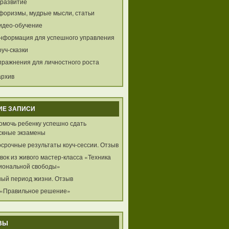
развитие
форизмы, мудрые мысли, статьи
идео-обучение
нформация для успешного управления
оуч-сказки
пражнения для личностного роста
архив
ИЕ ЗАПИСИ
помочь ребенку успешно сдать
скные экзамены
осрочные результаты коуч-сессии. Отзыв
ок из живого мастер-класса «Техника
иональной свободы»
ный период жизни. Отзыв
 «Правильное решение»
ВЫ