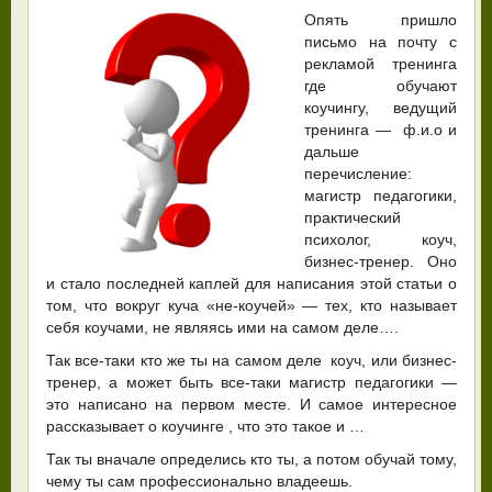
Опять пришло
письмо на почту с
рекламой тренинга
где обучают
коучингу, ведущий
тренинга — ф.и.о и
дальше
перечисление:
магистр педагогики,
практический
психолог, коуч,
бизнес-тренер. Оно
и стало последней каплей для написания этой статьи о
том, что вокруг куча «не-коучей» — тех, кто называет
себя коучами, не являясь ими на самом деле….
Так все-таки кто же ты на самом деле коуч, или бизнес-
тренер, а может быть все-таки магистр педагогики —
это написано на первом месте. И самое интересное
рассказывает о коучинге , что это такое и …
Так ты вначале определись кто ты, а потом обучай тому,
чему ты сам профессионально владеешь.