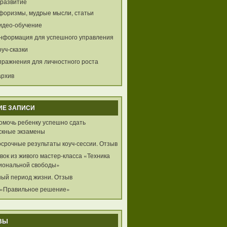
развитие
форизмы, мудрые мысли, статьи
идео-обучение
нформация для успешного управления
оуч-сказки
пражнения для личностного роста
архив
ИЕ ЗАПИСИ
помочь ребенку успешно сдать
скные экзамены
осрочные результаты коуч-сессии. Отзыв
ок из живого мастер-класса «Техника
иональной свободы»
ный период жизни. Отзыв
 «Правильное решение»
ВЫ