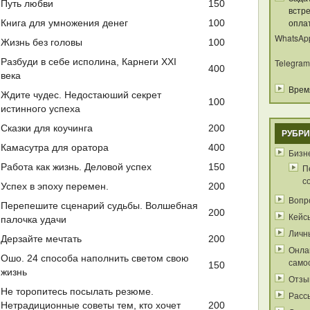
Путь любви
150
встре
опла
Книга для умножения денег
100
WhatsAp
Жизнь без головы
100
Разбуди в себе исполина, Карнеги ХХI
Telegram
400
века
Время
Ждите чудес. Недостаюший секрет
100
истинного успеха
Сказки для коучинга
200
РУБРИ
Камасутра для оратора
400
Бизне
Работа как жизнь. Деловой успех
150
П
с
Успех в эпоху перемен.
200
Вопр
Перепешите сценарий судьбы. Волшебная
200
Кейс
палочка удачи
Личн
Дерзайте мечтать
200
Онла
Ошо. 24 способа наполнить светом свою
само
150
жизнь
Отзы
Не торопитесь посылать резюме.
Расс
Нетрадиционные советы тем, кто хочет
200