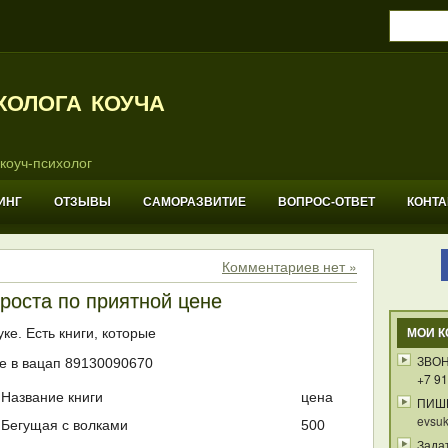
холога коуча
коуч-психолог
ИНГ
ОТЗЫВЫ
САМОРАЗВИТИЕ
ВОПРОС-ОТВЕТ
КОНТ
Комментариев нет »
 роста по приятной цене
ке. Есть книги, которые
МОИ К
ЗВОН
е в вацап 89130090670
+7 91
Название книги
цена
ПИШ
evsuk
Бегущая с волками
500
Зада