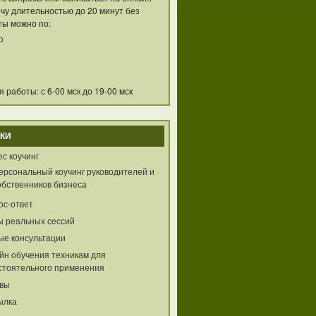
чу длительностью до 20 минут без
ты можно по:
p
 работы: с 6-00 мск до 19-00 мск
КИ
с коучинг
ерсональный коучинг руководителей и
обственников бизнеса
ос-ответ
ы реальных сессий
ые консультации
йн обучения техникам для
стоятельного применения
вы
ылка