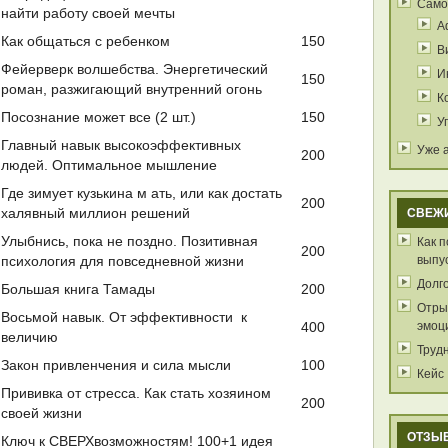
Само
найти работу своей мечты
А
Как общаться с ребенком
150
В
Фейерверк волшебства. Энергетический
И
150
роман, разжигающий внутренний огонь
К
Посознание может все (2 шт.)
150
У
Главный навык высокоэффективных
Уже 
200
людей. Оптимальное мышление
Где зимует кузькина м ать, или как достать
200
халявный миллион решений
СВЕЖ
Как 
Улыбнись, пока не поздно. Позитивная
200
выпу
психология для повседневной жизни
Долг
Большая книга Тамады
200
Отрыв
Восьмой навык. От эффективности к
эмоц
400
величию
Труд
Закон привленчения и сила мысли
100
Кейс
Прививка от стресса. Как стать хозяином
200
своей жизни
ОТЗЫ
Ключ к СВЕРХвозможностям! 100+1 идея