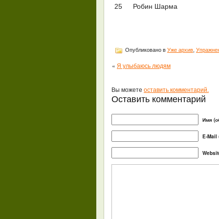
25
Робин Шарма
Опубликовано в
Уже архив
,
Упражнен
«
Я улыбаюсь людям
Вы можете
оставить комментарий.
Оставить комментарий
Имя (о
E-Mail
Websit