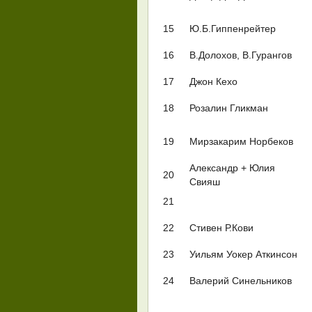
15
Ю.Б.Гиппенрейтер
16
В.Долохов, В.Гурангов
17
Джон Кехо
18
Розалин Гликман
19
Мирзакарим Норбеков
Александр + Юлия
20
Свияш
21
22
Стивен Р.Кови
23
Уильям Уокер Аткинсон
24
Валерий Синельников