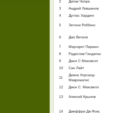
2
Дипак Чопра
3
Андрей Левшинов
4
Дуглас Хардинг
5
Энтони Роббинс
6
Джо Витале
7
Маргарет Паркинг
8
Радислав Гандапас
9
Джон С Максвелл
10
Сан Лайт
Диана Хорсанд-
11
Мавроматис
12
Джон С. Максвелл
13
Алексей Крылов
14
Джеффри Дж.Фокс