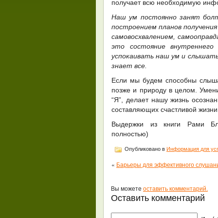
получает всю необходимую инф
Наш ум постоянно занят болт
построением планов получения
самовосхвалением, самооправда
это состояние внутреннего
успокаивать наш ум и слышать
знает все.
Если мы будем способны слыша
позже и природу в целом. Умен
“Я”, делает нашу жизнь осознан
составляющих счастливой жизни
Выдержки из книги Рами Бл
полностью)
Опубликовано в
Информация для ус
«
Барьеры для эффективного слушан
Вы можете
оставить комментарий.
Оставить комментарий