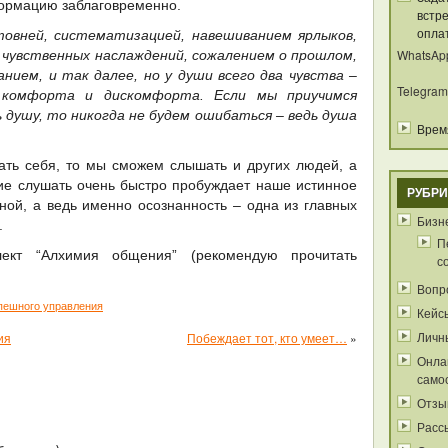
ормацию заблаговременно.
встре
опла
овней, систематизацией, навешиванием ярлыков,
WhatsAp
 чувственных наслаждений, сожалением о прошлом,
нием, и так далее, но у души всего два чувства –
Telegram
 комфорта и дискомфорта. Если мы приучимся
 душу, то никогда не будем ошибаться – ведь душа
Время
ть себя, то мы сможем слышать и других людей, а
ие слушать очень быстро пробуждает наше истинное
РУБРИ
ной, а ведь именно осознанность – одна из главных
Бизне
.
П
ект “Алхимия общения” (рекомендую прочитать
с
Вопр
пешного управления
Кейс
Личн
ия
Побеждает тот, кто умеет…
»
Онла
само
Отзы
Расс