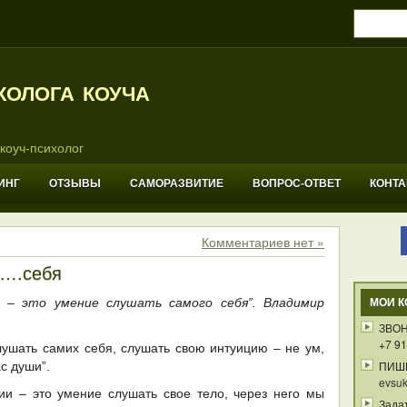
холога коуча
коуч-психолог
ИНГ
ОТЗЫВЫ
САМОРАЗВИТИЕ
ВОПРОС-ОТВЕТ
КОНТ
Комментариев нет »
ь….себя
а – это умение слушать самого себя”. Владимир
МОИ К
ЗВОН
+7 91
лушать самих себя, слушать свою интуицию – не ум,
ПИШ
ас души”.
evsuk
ии – это умение слушать свое тело, через него мы
Зада