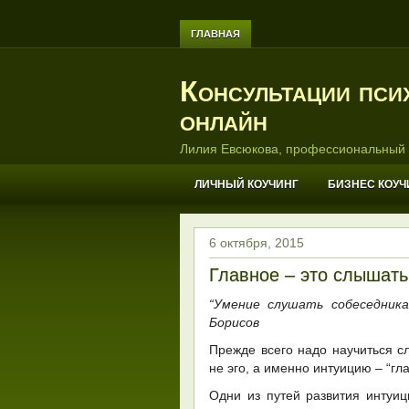
ГЛАВНАЯ
Консультации пси
онлайн
Лилия Евсюкова, профессиональный 
ЛИЧНЫЙ КОУЧИНГ
БИЗНЕС КОУЧ
6 октября, 2015
Главное – это слышат
“Умение слушать собеседник
Борисов
Прежде всего надо научиться с
не эго, а именно интуицию – “гл
Одни из путей развития интуиц