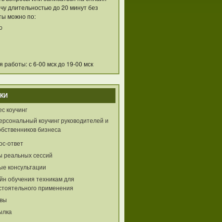
чу длительностью до 20 минут без
ты можно по:
p
 работы: с 6-00 мск до 19-00 мск
КИ
с коучинг
ерсональный коучинг руководителей и
обственников бизнеса
ос-ответ
ы реальных сессий
ые консультации
йн обучения техникам для
стоятельного применения
вы
ылка