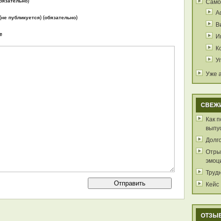
бязательно)
Само
А
 (не публикуется) (обязательно)
В
e
И
К
У
Уже 
СВЕЖ
Как 
выпу
Долг
Отрыв
эмоц
Труд
Кейс
ОТЗЫ