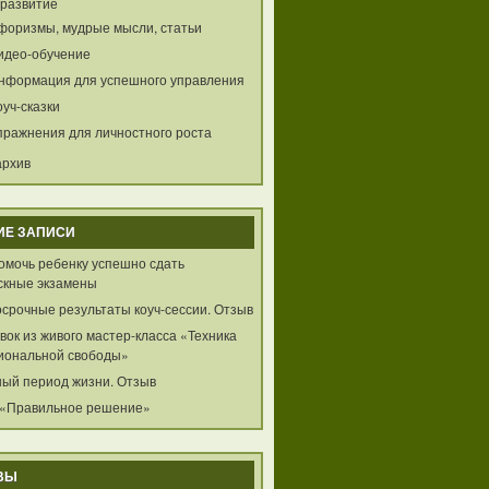
развитие
форизмы, мудрые мысли, статьи
идео-обучение
нформация для успешного управления
оуч-сказки
пражнения для личностного роста
архив
ИЕ ЗАПИСИ
помочь ребенку успешно сдать
скные экзамены
осрочные результаты коуч-сессии. Отзыв
ок из живого мастер-класса «Техника
иональной свободы»
ный период жизни. Отзыв
 «Правильное решение»
ВЫ