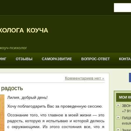
холога коуча
коуч-психолог
ИНГ
ОТЗЫВЫ
САМОРАЗВИТИЕ
ВОПРОС-ОТВЕТ
КОНТ
Комментариев нет »
 радость
Лилия, добрый день!
МОИ К
ЗВОН
Хочу поблагодарить Вас за проведенную сессию.
+7 91
Осознание того, что главное в моей жизни — это
ПИШ
радость, которую я испытываю и которой делюсь
evsuk
с окружающими. Из этого состояния все, что я
Зада