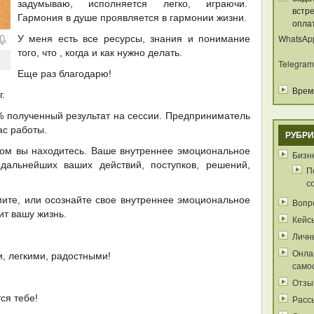
задумываю, исполняется легко, играючи.
встре
Гармония в душе проявляется в гармонии жизни.
опла
WhatsAp
У меня есть все ресурсы, знания и понимание
того, что , когда и как нужно делать.
Telegram
Еще раз благодарю!
Время
.
% полученный результат на сессии. Предприниматель
ас работы.
РУБРИ
ром вы находитесь. Ваше внутреннее эмоциональное
Бизне
дальнейших ваших действий, поступков, решений,
П
с
мите, или осознайте свое внутреннее эмоциональное
Вопр
ит вашу жизнь.
Кейс
Личн
Онла
, легкими, радостными!
само
Отзы
ся тебе!
Расс