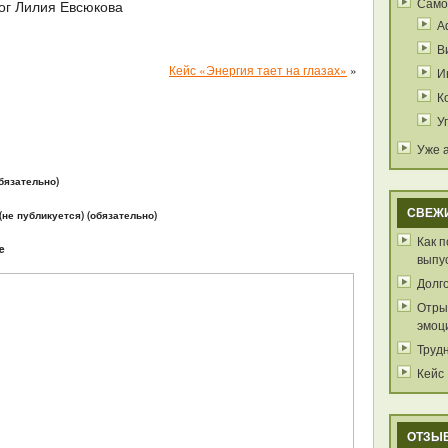
Само
ог Лилия Евсюкова
А
В
Кейс «Энергия тает на глазах»
»
И
К
У
Уже 
бязательно)
СВЕЖ
 (не публикуется) (обязательно)
Как 
e
выпу
Долг
Отрыв
эмоц
Труд
Кейс
ОТЗЫ