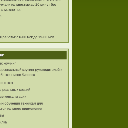
чу длительностью до 20 минут без
ты можно по:
p
 работы: с 6-00 мск до 19-00 мск
КИ
с коучинг
ерсональный коучинг руководителей и
обственников бизнеса
ос-ответ
ы реальных сессий
ые консультации
йн обучения техникам для
стоятельного применения
вы
ылка