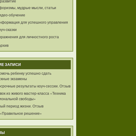
развитие
форизмы, мудрые мысли, статьи
идео-обучение
нформация для успешного управления
оуч-сказки
пражнения для личностного роста
архив
ИЕ ЗАПИСИ
помочь ребенку успешно сдать
скные экзамены
осрочные результаты коуч-сессии. Отзыв
ок из живого мастер-класса «Техника
иональной свободы»
ный период жизни. Отзыв
 «Правильное решение»
ВЫ