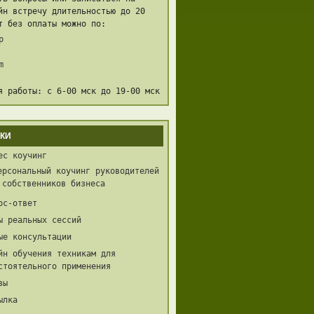
йн встречу длительностью до 20
т без оплаты можно по:
p
m
я работы: с 6-00 мск до 19-00 мск
КИ
ес коучинг
ерсональный коучинг руководителей
 собственников бизнеса
ос-ответ
ы реальных сессий
ые консультации
йн обучения техникам для
стоятельного применения
вы
ылка