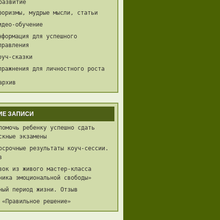
развитие
форизмы, мудрые мысли, статьи
идео-обучение
нформация для успешного
правления
оуч-сказки
пражнения для личностного роста
архив
ИЕ ЗАПИСИ
помочь ребенку успешно сдать
скные экзамены
осрочные результаты коуч-сессии.
в
вок из живого мастер-класса
ника эмоциональной свободы»
ный период жизни. Отзыв
 «Правильное решение»