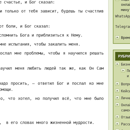
е счастье, и Бог сказал:
онла
мину
 и только от тебя зависит, будешь ты счастлив
WhatsAp
от боли, и Бог сказал:
Telegra
спомнить Бога и приблизиться к Нему.
Врем
мне испытания, чтобы закалить меня.
ослал мне проблемы, чтобы я научился решать
РУБРИ
Бизн
научил меня любить людей так же, как Он Сам
П
и
надо просить, — ответил Бог и послал ко мне
Вопр
омощи.
Кейс
го, что хотел, но получил всё, что мне было
Личн
Онла
само
Отзы
ю, в его словах много жизненной мудрости.
Расс