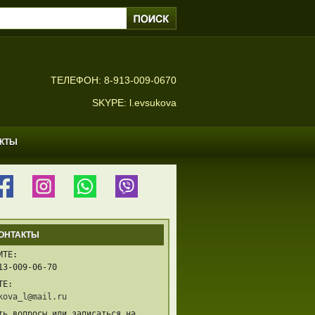
ТЕЛЕФОН: 8-913-009-0670
SKYPE: l.evsukova
АКТЫ
ОНТАКТЫ
ИТЕ:
13-009-06-70
ТЕ:
kova_l@mail.ru
ть вопросы или записаться на