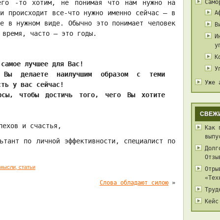
его -то хотим, не понимая что нам нужно на
Само
ни происходит все-что нужно именно сейчас – в
А
те в нужном виде. Обычно это понимает человек
В
 время, часто – это годы.
И
у
К
 самое лучшее для Вас!
У
 Вы делаете наилучшим образом с теми
Уже 
сть у вас сейчас!
сы, чтобы достичь того, чего Вы хотите
СВЕЖ
пехов и счастья,
Как 
выпу
льтант по личной эффективности, специалист по
Долг
Отзы
мысли, статьи
Отры
«Тех
Слова обладают силою
»
Труд
Кейс