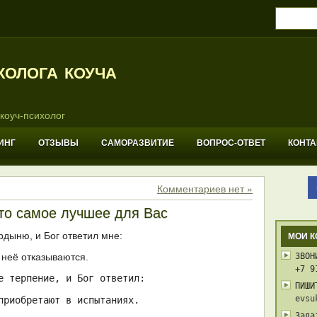
холога коуча
коуч-психолог
ИНГ
ОТЗЫВЫ
САМОРАЗВИТИЕ
ВОПРОС-ОТВЕТ
КОНТ
Комментариев нет »
это самое лучшее для Вас
рдыню, и Бог ответил мне:
МОИ К
 неё отказываются.
ЗВОН
+7 9
е терпение, и Бог ответил:
ПИШИ
evsu
приобретают в испытаниях.
Зада