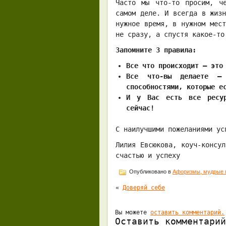
Часто мы что-то просим, ч
самом деле. И всегда в жиз
нужное время, в нужном мес
не сразу, а спустя какое-то
Запомните 3 правила:
Все что происходит – это
Все что-вы делаете –
способностями, которые е
И у Вас есть все ресур
сейчас!
С наилучшими пожеланиями ус
Лилия Евсюкова, коуч-консу
счастью и успеху
Опубликовано в
Афоризмы, мудрые 
«
Доверяй себе
Вы можете
оставить комментарий.
Оставить комментарий