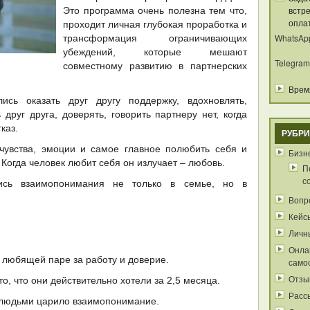
встре
Это программа очень полезна тем что,
опла
проходит личная глубокая проработка и
WhatsAp
трансформация ограничивающих
убеждений, которые мешают
Telegram
совместному развитию в партнерских
Время
ись оказать друг другу поддержку, вдохновлять,
 друг друга, доверять, говорить партнеру нет, когда
каз.
РУБРИ
 чувства, эмоции и самое главное полюбить себя и
Бизне
 Когда человек любит себя он излучает – любовь.
П
с
ись взаимопонимания не только в семье, но в
Вопр
Кейс
Личн
Онла
 любящей паре за работу и доверие.
само
Отзы
о, что они действительно хотели за 2,5 месяца.
Расс
людьми царило взаимопонимание.