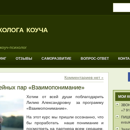
холога коуча
коуч-психолог
ИНГ
ОТЗЫВЫ
САМОРАЗВИТИЕ
ВОПРОС-ОТВЕТ
КОНТ
Комментариев нет »
мейных пар «Взаимопонимание»
Хотим от всей души поблагодарить
МОИ К
Лилию Александровну за программу
ЗВОН
«Взаимопонимание».
+7 91
ПИШ
На этот курс мы пришли осознанно, что
evsuk
бы проработать наше понимание и
посмотреть на партнера всем сердцем.
Зада