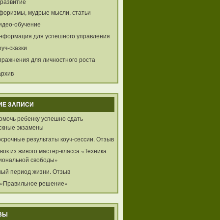
развитие
форизмы, мудрые мысли, статьи
идео-обучение
нформация для успешного управления
оуч-сказки
пражнения для личностного роста
архив
ИЕ ЗАПИСИ
помочь ребенку успешно сдать
скные экзамены
осрочные результаты коуч-сессии. Отзыв
ок из живого мастер-класса «Техника
иональной свободы»
ный период жизни. Отзыв
 «Правильное решение»
ВЫ