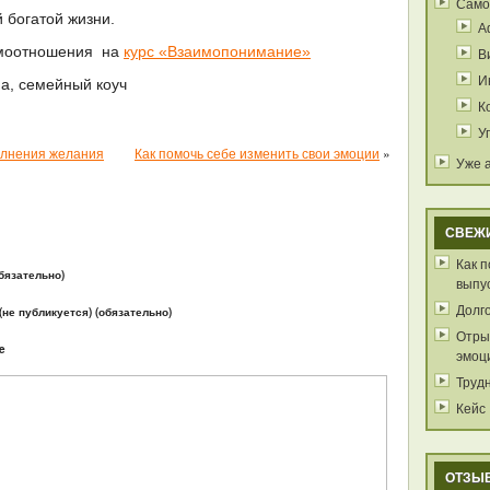
Само
 богатой жизни.
А
имоотношения на
курс «Взаимопонимание»
В
И
а, семейный коуч
К
У
олнения желания
Как помочь себе изменить свои эмоции
»
Уже 
СВЕЖ
Как 
бязательно)
выпу
Долг
 (не публикуется) (обязательно)
Отрыв
e
эмоц
Труд
Кейс
ОТЗЫ