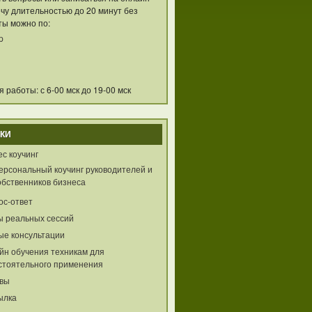
чу длительностью до 20 минут без
ты можно по:
p
 работы: с 6-00 мск до 19-00 мск
КИ
с коучинг
ерсональный коучинг руководителей и
обственников бизнеса
ос-ответ
ы реальных сессий
ые консультации
йн обучения техникам для
стоятельного применения
вы
ылка